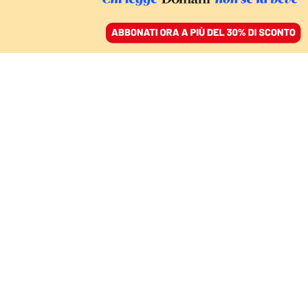
ACCEDI
SFOGLIA IL GIORNALE
/
ABBONATI
ESCLUSIVO: I CONFLITTI DI INTERESSI NEL GOVERNO
MELONI
Al ministro Crosetto
altri 125mila euro
dall’azienda dei “trojan”
spia
GIOVANNI TIZIAN ED EMILIANO