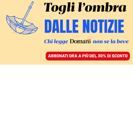
ACCEDI
SFOGLIA IL GIORNALE
/
ABBONATI
FATTI
«Il giorno più bello della
mia vita». Zaki è in Italia