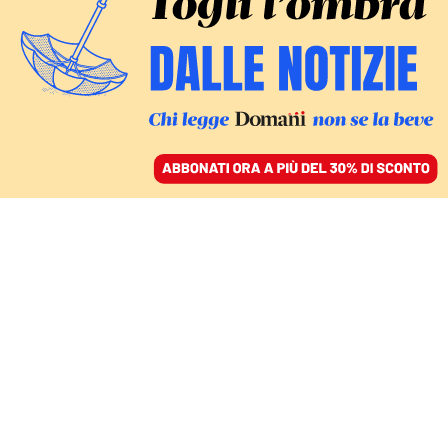
ACCEDI
SFOGLIA IL GIORNALE
/
ABBONATI
LE CONSEGUENZE POLITICHE DELL’INCHIESTA DEI PM DI
ROMA
Il miracolo di Conte e
Draghi dai Benetton agli