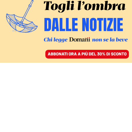
ACCEDI
SFOGLIA IL GIORNALE
/
ABBONATI
NUOVE PERQUISIZIONI
Inchiesta Sogei, indagati
manager Tim e Ntt per