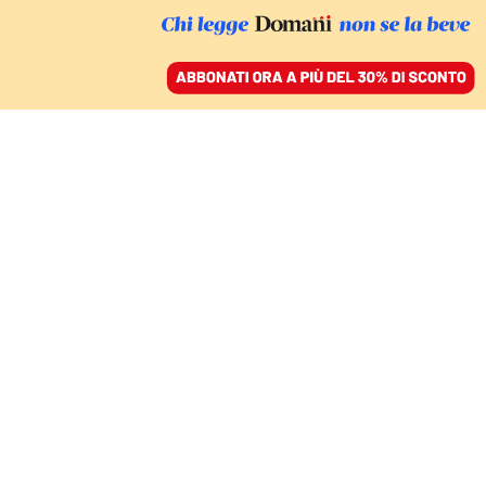
ACCEDI
SFOGLIA IL GIORNALE
/
ABBONATI
FATTI
Corruzione a Sogei,
carcere per l’ex dg Iorio
e il manager Rossi
ENRICA RIERA
18 ottobre 2024 • 12:58