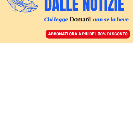
ACCEDI
SFOGLIA IL GIORNALE
/
ABBONATI
OCCHI ALLA FINALE
Italia-Inghilterra è la
sfida geopolitica
d’Europa