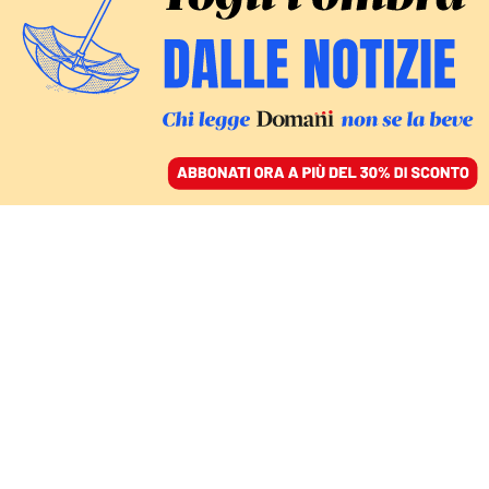
ACCEDI
SFOGLIA IL GIORNALE
/
ABBONATI
ESCLUSIVO: L’INTERROGATORIO
Pozzolo contro tutti:
«Non ho sparato io. Lo