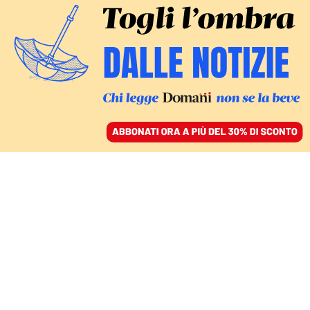
FATTI
Letizia Battaglia, una donna
generosamente sottosopra nella
sua Palermo
ATTILIO BOLZONI