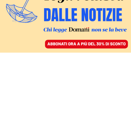
ACCEDI
SFOGLIA IL GIORNALE
/
ABBONATI
FATTI
Mario Francese, il primo
«delitto eccellente»
della città mattatoio