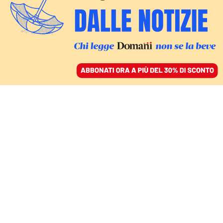
ACCEDI
SFOGLIA IL GIORNALE
/
ABBONATI
FATTI
Maturità, ecco le tracce
complete della prima
prova