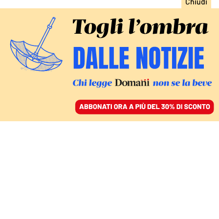
ACCEDI
SFOGLIA IL GIORNALE
/
ABBONATI
FATTI
Lo spionaggio ai danni