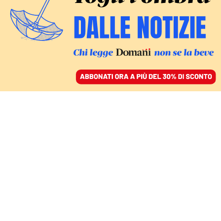
ACCEDI
SFOGLIA IL GIORNALE
/
ABBONATI
FATTI
La propaganda sugli
scafisti e i milioni