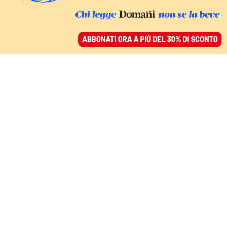
ACCEDI
SFOGLIA IL GIORNALE
/
ABBONATI
FATTI
Salta l’accordo tra Meta
e Siae: niente più
musica su Facebook e
Instagram