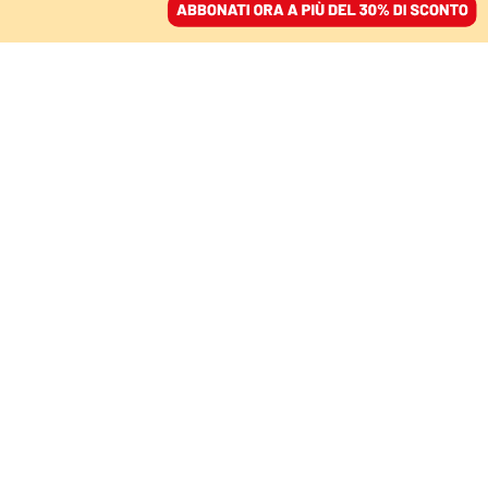
ACCEDI
SFOGLIA IL GIORNALE
/
ABBONATI
IL SONDAGGIO SWG
Per la maggioranza degli
italiani il ddl Zan può
ridurre la
discriminazione
CARMEN BAFFI
11 maggio 2021 • 18:42
Aggiornato, 12 maggio 2021 • 11:28