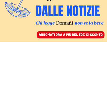
ACCEDI
SFOGLIA IL GIORNALE
/
ABBONATI
FATTI
Per gli insegnanti
precari vacanze da
disoccupati: è ripartita