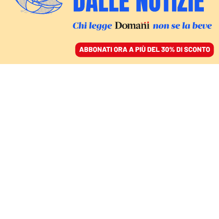
ACCEDI
SFOGLIA IL GIORNALE
/
ABBONATI
IL REPORT
Migranti, dubbi sugli
scafisti condannati
come trafficanti
MARTA BELLINGRERI