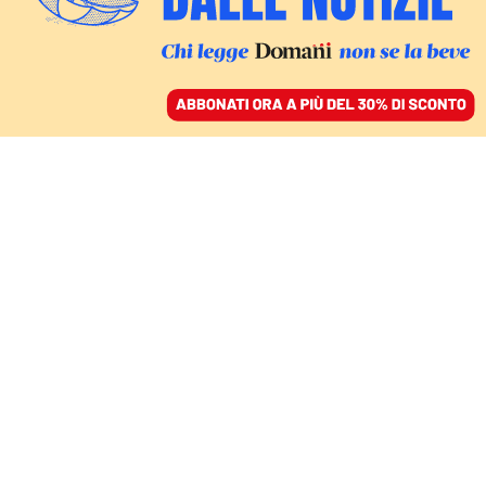
ACCEDI
SFOGLIA IL GIORNALE
/
ABBONATI
FATTI
Il rischio di essere
invisibili. Un rider è
stato picchiato a
Rovereto