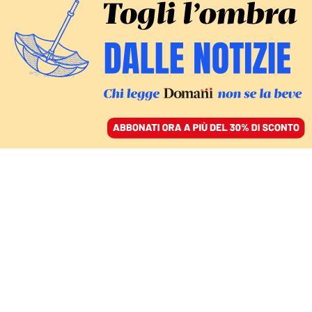
ACCEDI
SFOGLIA IL GIORNALE
/
ABBONATI
FATTI
Sea-Watch, sbarcati a
Lampedusa i 44