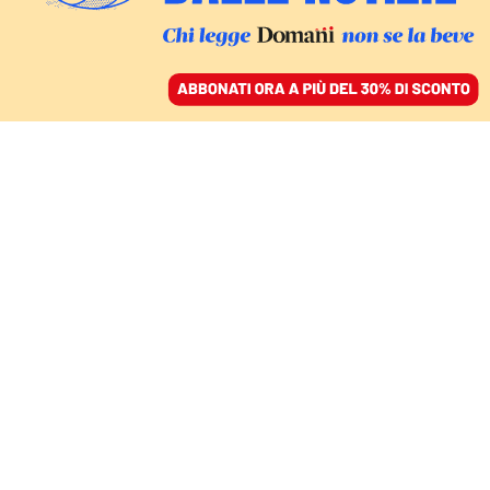
ACCEDI
SFOGLIA IL GIORNALE
/
ABBONATI
FATTI
Taurianova capitale del
libro. Perché Durigon e
il sindaco conoscevano
l’esito in anticipo?