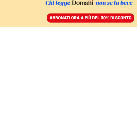
ACCEDI
SFOGLIA IL GIORNALE
/
ABBONATI
FATTI
Tre anni in bilico, l’ora
della verità per Jacobs
GIORGIO CIMBRICO
01 agosto 2024 • 20:52
Segui Domani su Google