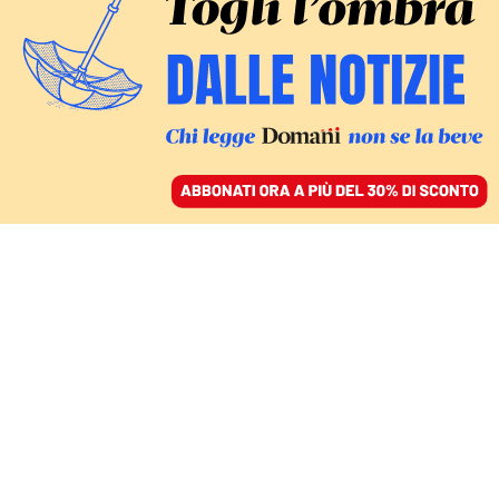
ACCEDI
SFOGLIA IL GIORNALE
/
ABBONATI
FATTI
Ventimila in piazza con
Coldiretti a Parma.