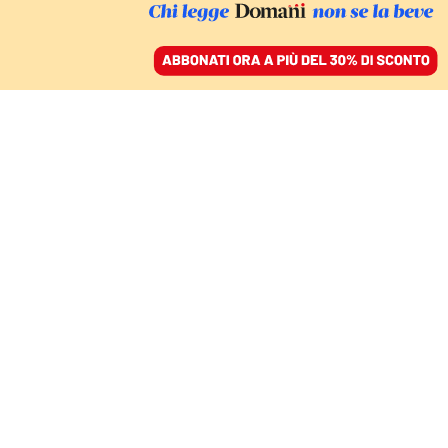
ACCEDI
SFOGLIA IL GIORNALE
/
ABBONATI
LA MANIFESTAZIONE DEGLI AGRICOLTORI A PARMA
Europeismo e
precauzione: la svolta
della Coldiretti
ROBERTO WEBER
17 marzo 2025 • 20:08