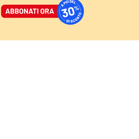
ORNALE
/
ACCEDI
ABBONATI
AST
/
NEWSLETTER
Cultura
Sport
Video
Speciali