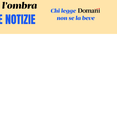
SFOGLIA IL GI
SOSTIENI LE INCHIESTE
/
PODC
Europa
Mondo
Fatti
Ambiente
Economia
Giustizia