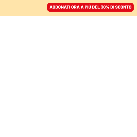
ACCEDI
SFOGLIA IL GIORNALE
/
ABBONATI
INTERVISTA ALLA PM ANTICAMORRA
Ida Teresi: «La riforma
della giustizia
politicizza i pm. Addio
indagini sui clan»
NELLO TROCCHIA
19 giugno 2024 • 07:00