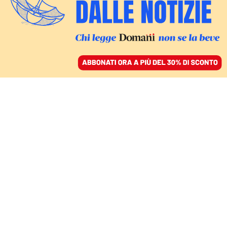
ACCEDI
SFOGLIA IL GIORNALE
/
ABBONATI
GIUSTIZIA
In Perù è stata redatta
una sentenza scritta con
l’ausilio di ChatGPT