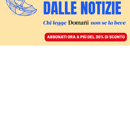
ACCEDI
SFOGLIA IL GIORNALE
/
ABBONATI
GIUSTIZIA
Il Csm nomina Gratteri
procuratore capo di
Napoli, vince la