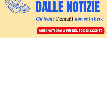
ACCEDI
SFOGLIA IL GIORNALE
/
ABBONATI
L’INTERVISTA A PAOLO IELO
«L’abuso d’ufficio
funziona. Cancellarlo è
un errore, darà il via