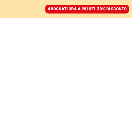
ACCEDI
SFOGLIA IL GIORNALE
/
ABBONATI
LO SCONTRO ISTITUZIONALE
Le toghe fanno muro:
anche i giudici di destra
contro il governo Meloni
GIULIA MERLO
20 novembre 2024 • 20:27
Aggiornato, 22 novembre 2024 • 10:48