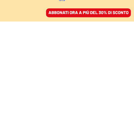
ACCEDI
SFOGLIA IL GIORNALE
/
ABBONATI
DOMANI
I fascicoli sudamericani
di Gelli e il suo archivio
mai trovato
SENTENZA DELLA CORTE D'ASSISE DI
BOLOGNA
17 ottobre 2024 • 19:00