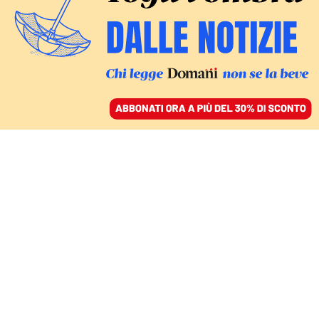
ACCEDI
SFOGLIA IL GIORNALE
/
ABBONATI
IDEE
Belen Rodriguez ha le
corna? È una di noi