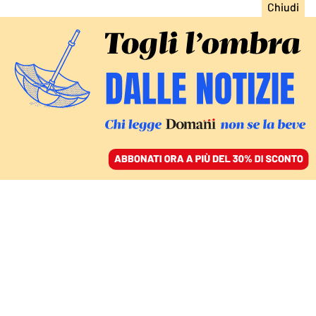
ACCEDI
SFOGLIA IL GIORNALE
/
ABBONATI
COMMENTI
“Bella ciao” canzone di