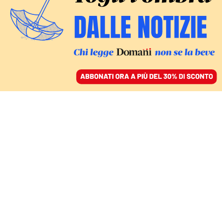
ACCEDI
SFOGLIA IL GIORNALE
/
ABBONATI
L’INTERVENTO
Città assediate (dai soldi):
serve una legge