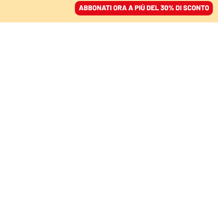
ACCEDI
SFOGLIA IL GIORNALE
/
ABBONATI
SCENARI – LA NAZIONE SONO IO
Il falso storico che ha
ispirato l’ideologo del
Cremlino
AART HEERING
18 maggio 2022 • 11:08
Aggiornato, 09 ottobre 2024 • 16:29