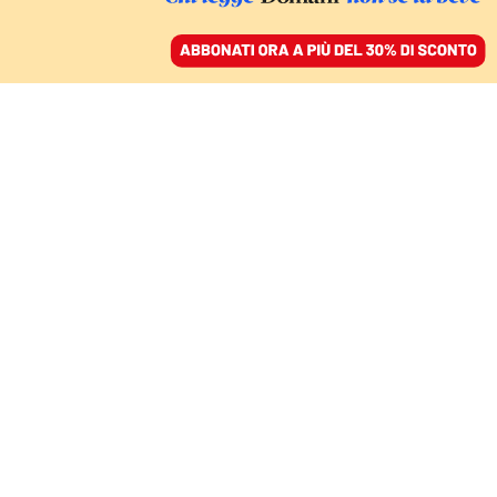
ACCEDI
SFOGLIA IL GIORNALE
/
ABBONATI
SOFT E HARD POWER
Guerra in Ucraina, lo
scambio dei ruoli tra
partiti e media sul set
della politica
NADIA URBINATI