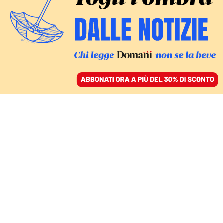
ACCEDI
SFOGLIA IL GIORNALE
/
ABBONATI
COMMENTI
Il premierato e la moral
suasion della destra