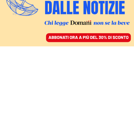
ACCEDI
SFOGLIA IL GIORNALE
/
ABBONATI
COMMENTI
La «Nazione» del
rancore che cancella il
fascismo, La Russa tenta