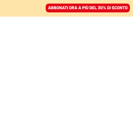
ACCEDI
SFOGLIA IL GIORNALE
/
ABBONATI
POLITICA
La Russa riscrive la
storia: dai fascisti
memorabili, ai
partigiani contro le
bande musicali
VANESSA RICCIARDI