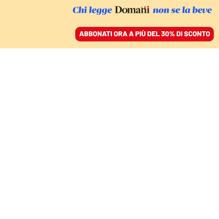
ACCEDI
SFOGLIA IL GIORNALE
/
ABBONATI
SINISTRA E LEADERSHIP
Le migliori primarie
sono le elezioni politiche
GIANLUCA PASSARELLI
politologo
21 aprile 2026 • 20:39