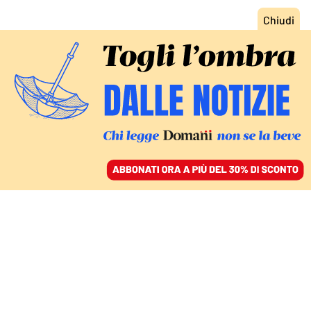
ACCEDI
SFOGLIA IL GIORNALE
/
ABBONATI
COSA C’È E COSA MANCA