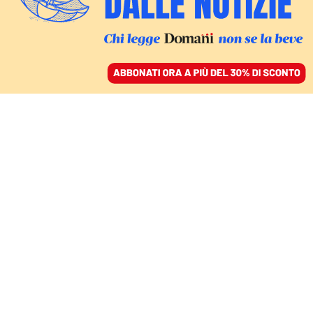
ACCEDI
SFOGLIA IL GIORNALE
/
ABBONATI
COMMENTI
Lezioni del Maga: Rubio
insegna, Meloni annuisce
NADIA URBINATI
politologa