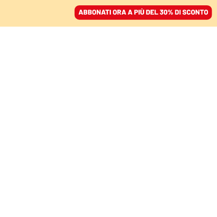
ACCEDI
SFOGLIA IL GIORNALE
/
ABBONATI
COMMENTI
Il patto criminale tra
Cosa nostra e la
‘ndrangheta
ENZO CICONTE
storico
03 settembre 2024 • 19:47