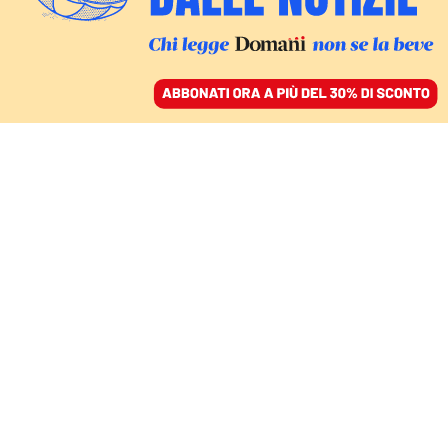
ACCEDI
SFOGLIA IL GIORNALE
/
ABBONATI
COMMENTI
Nella trattativa
sull’Ucraina l’Ue deve
cercare sicurezza e
sviluppo