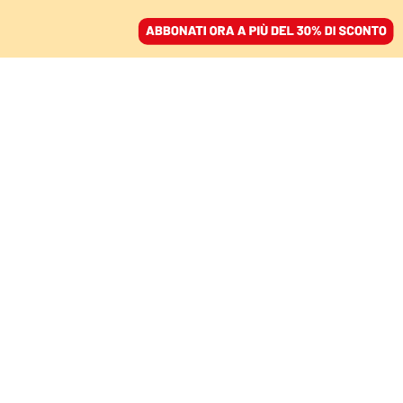
ACCEDI
SFOGLIA IL GIORNALE
/
ABBONATI
COMMENTI
Per risolvere i problemi
della sanità bisognerebbe
partire dalle
assicurazioni private
PAOLO BELARDINELLI