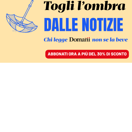
ACCEDI
SFOGLIA IL GIORNALE
/
ABBONATI
COMMENTI
Il concordato fiscale è un
rifugio per evasori