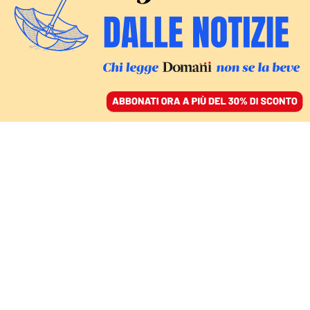
ACCEDI
SFOGLIA IL GIORNALE
/
ABBONATI
IL COMMENTO
Se Galli della Loggia
insiste sulla (falsa)
supremazia