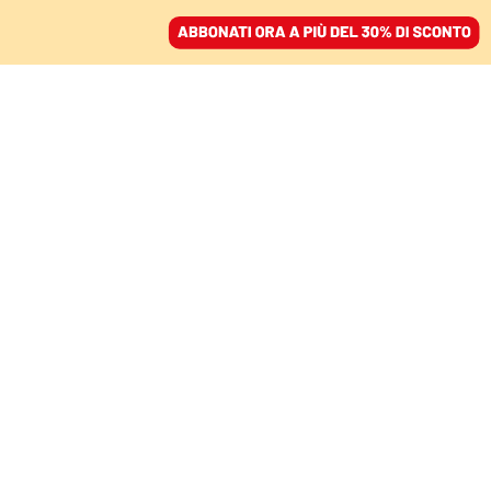
ACCEDI
SFOGLIA IL GIORNALE
/
ABBONATI
COMMENTI
La simbologia del
Dragone contro la
decadenza yankee
MARIANO CROCE
filosofo
14 maggio 2026 • 19:56