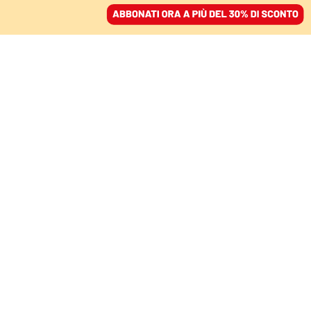
ACCEDI
SFOGLIA IL GIORNALE
/
ABBONATI
COMMENTI
Per rilanciare la sinistra
bisogna prima conoscere
il mondo che vota a
destra
GIANFRANCO PELLEGRINO
filosofo