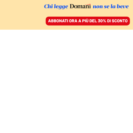
ACCEDI
SFOGLIA IL GIORNALE
/
ABBONATI
LA NOTTE PIÙ LUNGA DEGLI USA
Trump e l’assalto al
sistema: la grande paura
americana
NADIA URBINATI
politologa