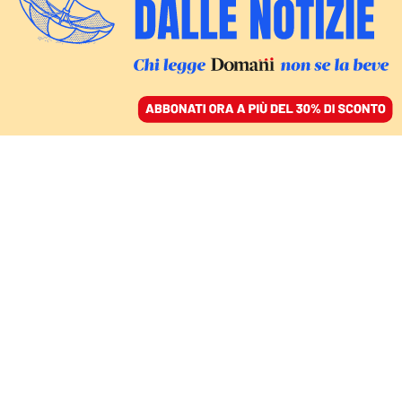
ACCEDI
SFOGLIA IL GIORNALE
/
ABBONATI
COMMENTI
Il discorso febbrile (e
debole) di Trump: i
nemici gongolano