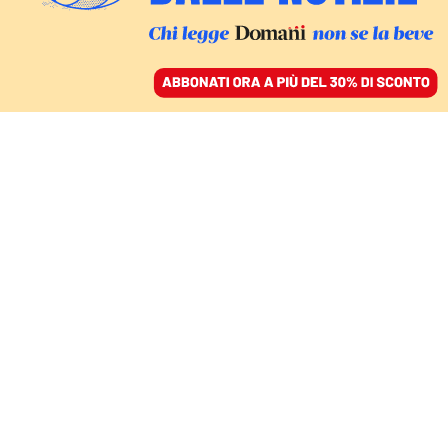
ACCEDI
SFOGLIA IL GIORNALE
/
ABBONATI
COMMENTI
Trump, Putin e il rischio
di abbandonare Kiev
come Kabul
GIGI RIVA